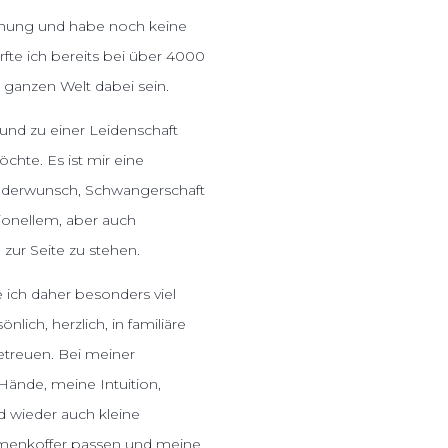
ziehung und habe noch keine
fte ich bereits bei über 4000
 ganzen Welt dabei sein.
 und zu einer Leidenschaft
chte. Es ist mir eine
nderwunsch, Schwangerschaft
tionellem, aber auch
ur Seite zu stehen.
ich daher besonders viel
nlich, herzlich, in familiäre
etreuen. Bei meiner
ände, meine Intuition,
nd wieder auch kleine
menkoffer passen und meine