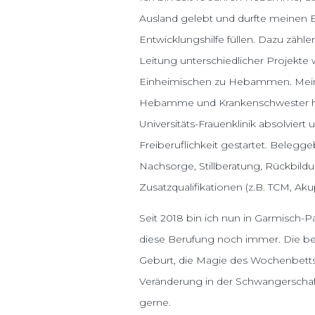
Ausland gelebt und durfte meinen 
Entwicklungshilfe füllen. Dazu zähl
Leitung unterschiedlicher Projekte 
Einheimischen zu Hebammen. Meine
Hebamme und Krankenschwester hab
Universitäts-Frauenklinik absolviert 
Freiberuflichkeit gestartet. Belegge
Nachsorge, Stillberatung, Rückbildu
Zusatzqualifikationen (z.B. TCM, Ak
Seit 2018 bin ich nun in Garmisch-Pa
diese Berufung noch immer. Di
Geburt, die Magie des Wochenbetts 
Veränderung in der Schwangerschaf
gerne.