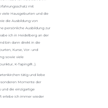
Erfahrungsschatz mit
en viele Hausgeburten und die
wie die Ausbildung von
 persönliche Ausbildung zur
e ich in Heidelberg an der
und bin dann direkt in die
burten, Kurse, Vor- und
ng sowie viele
upunktur, K-Taping®…).
rtenkirchen tätig und liebe
e besonderen Momente der
und die einzigartige
t erlebe ich immer wieder