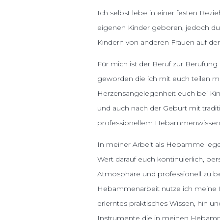
Ich selbst lebe in einer festen Be
eigenen Kinder geboren, jedoch dur
Kindern von anderen Frauen auf der
Für mich ist der Beruf zur Berufung
geworden die ich mit euch teilen mö
Herzensangelegenheit euch bei Ki
und auch nach der Geburt mit tradi
professionellem Hebammenwissen z
In meiner Arbeit als Hebamme lege 
Wert darauf euch kontinuierlich, persö
Atmosphäre und professionell zu b
Hebammenarbeit nutze ich meine H
erlerntes praktisches Wissen, hin u
Instrumente die in meinen Hebam