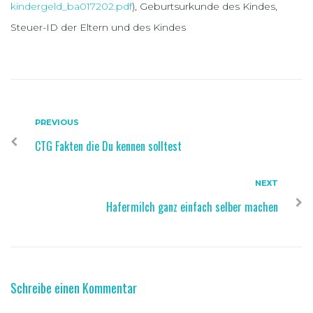
kindergeld_ba017202.pdf
), Geburtsurkunde des Kindes,
Steuer-ID der Eltern und des Kindes
Beitragsnavigation
PREVIOUS
Previous
CTG Fakten die Du kennen solltest
NEXT
Next
Hafermilch ganz einfach selber machen
Schreibe einen Kommentar